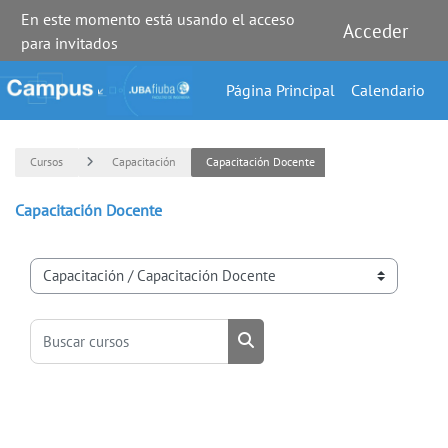
En este momento está usando el acceso
Acceder
para invitados
Salta al contenido principal
Página Principal
Calendario
Cursos
Capacitación
Capacitación Docente
Capacitación Docente
Categorías
Buscar cursos
Buscar cursos