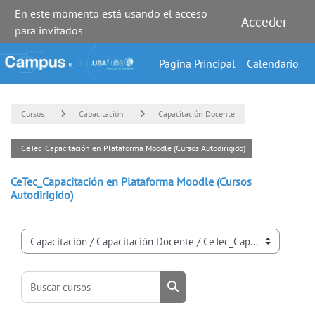
En este momento está usando el acceso
Acceder
para invitados
Salta al contenido principal
Página Principal
Calendario
Cursos
Capacitación
Capacitación Docente
CeTec_Capacitación en Plataforma Moodle (Cursos Autodirigido)
CeTec_Capacitación en Plataforma Moodle (Cursos
Autodirigido)
Categorías
Buscar cursos
Buscar cursos