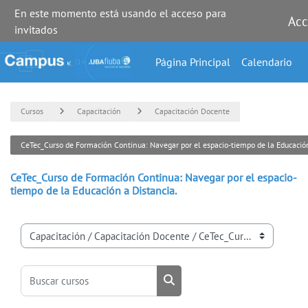
En este momento está usando el acceso para
Acc
invitados
Salta al contenido principal
Página Principal
Calendario
Cursos
Capacitación
Capacitación Docente
CeTec_Curso de Formación Continua: Navegar por el espacio-tiempo de la Educación
CeTec_Curso de Formación Continua: Navegar por el espacio-
tiempo de la Educación a Distancia.
Categorías
Buscar cursos
Buscar cursos